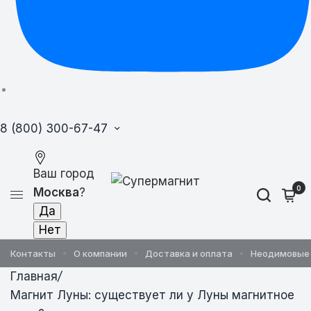
8 (800) 300-67-47
Ваш город
0
Москва
?
Контакты
О компании
Доставка и оплата
Неодимовые
Главная
/
Магнит Луны: существует ли у Луны магнитное