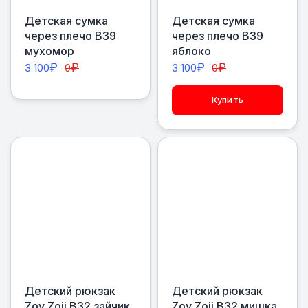
Детская сумка
Детская сумка
через плечо В39
через плечо В39
мухомор
яблоко
₽
₽
₽
₽
3 100
0
3 100
0
Купить
Детский рюкзак
Детский рюкзак
Zoy Zoii В32 зайчик
Zoy Zoii В32 мишка