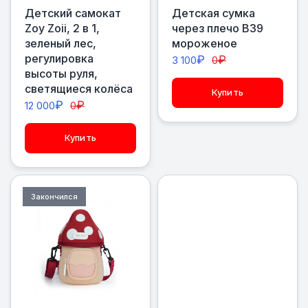
Детский самокат
Детская сумка
Zoy Zoii, 2 в 1,
через плечо В39
зеленый лес,
мороженое
регулировка
₽
₽
3 100
0
высоты руля,
светящиеся колёса
Купить
₽
₽
12 000
0
Купить
Закончился