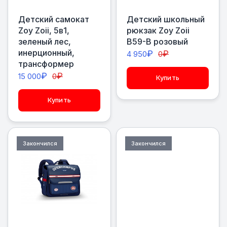
Детский самокат
Детский школьный
Zoy Zoii, 5в1,
рюкзак Zoy Zoii
зеленый лес,
В59-В розовый
инерционный,
₽
₽
4 950
0
трансформер
₽
₽
15 000
0
Купить
Купить
Закончился
Закончился