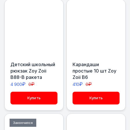
Детский школьный
Карандаши
рюкзак Zoy Zoii
простые 10 шт Zoy
В88-В ракета
Zoii B6
₽
₽
₽
₽
4 900
0
410
0
Купить
Купить
Закончился