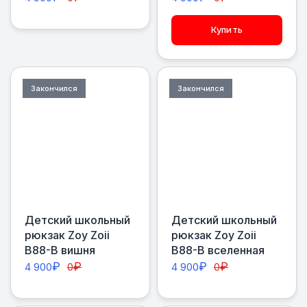
Купить
Закончился
Закончился
Детский школьный
Детский школьный
рюкзак Zoy Zoii
рюкзак Zoy Zoii
В88-В вишня
В88-В вселенная
₽
₽
₽
₽
4 900
0
4 900
0