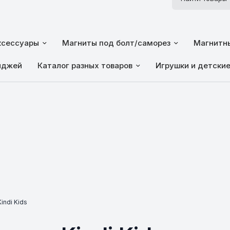
ксессуары
Магниты под болт/саморез
Магнитны
йджей
Каталог разных товаров
Игрушки и детски
indi Kids