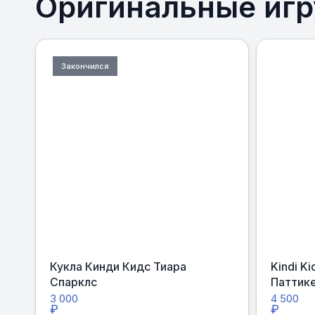
Оригинальные игру
Закончился
Кукла Кинди Кидс Тиара
Kindi K
Спарклс
Паттик
3 000
4 500
₽
₽