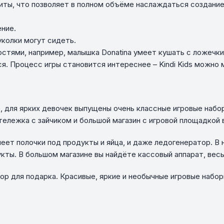
ты, что позволяет в полном объёме наслаждаться создани
ение.
уколки могут сидеть.
стями, например, малышка Donatina умеет кушать с ложечки
я. Процесс игры становится интереснее – Kindi Kids можно
ее, для ярких девочек выпущены очень классные игровые наб
ележка с зайчиком и большой магазин с игровой площадкой в
еет полочки под продукты и яйца, и даже ледогенератор. В
ты. В большом магазине вы найдёте кассовый аппарат, весы
ыбор для подарка. Красивые, яркие и необычные игровые набо