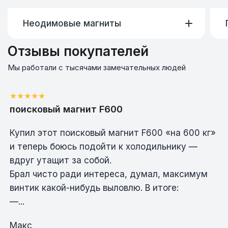
Неодимовые магниты
Отзывы покупателей
Обладают высокой силой сцепления при
Мы работали с тысячами замечательных людей
малом размере, что делает их одними из
самых эффективных магнитов на
сегодняшний день.
поисковый магнит F600
• Крепёж и фиксация без сверления
• Монтажные и сборочные работы
Купил этот поисковый магнит F600 «на 600 кг»
• Электроника, мебель, рекламные
конструкции
и теперь боюсь подойти к холодильнику —
вдруг утащит за собой.
Брал чисто ради интереса, думал, максимум
винтик какой-нибудь выловлю. В итоге:
—...
Макс