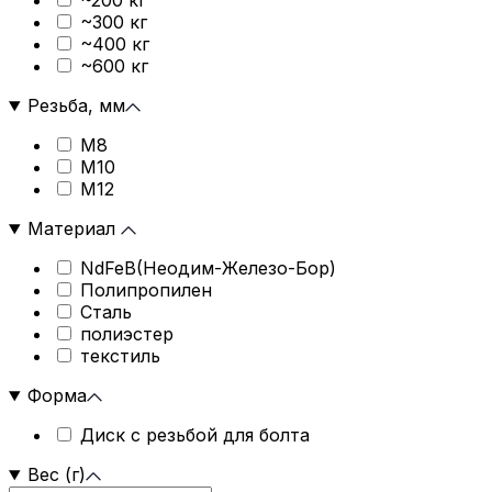
~200 кг
~300 кг
~400 кг
~600 кг
Резьба, мм
М8
М10
М12
Материал
NdFeB(Неодим-Железо-Бор)
Полипропилен
Сталь
полиэстер
текстиль
Форма
Диск с резьбой для болта
Вес (г)