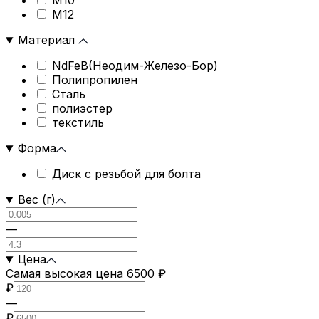
М10
М12
Материал
NdFeB(Неодим-Железо-Бор)
Полипропилен
Сталь
полиэстер
текстиль
Форма
Диск с резьбой для болта
Вес (г)
—
Цена
Самая высокая цена 6500 ₽
₽
—
₽