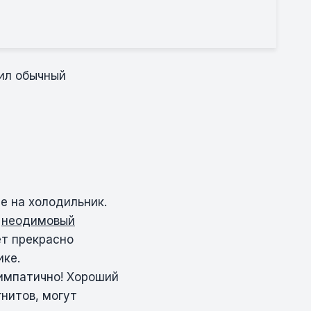
ил обычный
е на холодильник.
а
неодимовый
ет прекрасно
ике.
симпатично! Хороший
гнитов, могут