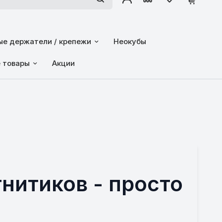
е держатели / крепежи
Неокубы
е товары
Акции
нитиков - просто