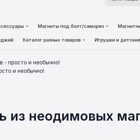
ксессуары
Магниты под болт/саморез
Магнитны
йджей
Каталог разных товаров
Игрушки и детски
 - просто и необычно!
осто и необычно!
ь из неодимовых маг