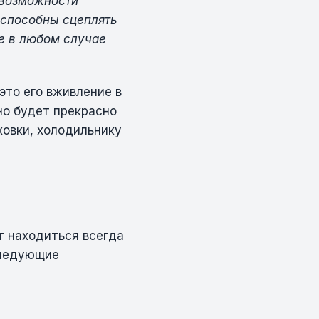
 возможности
 способны сцеплять
ые в любом случае
это его вживление в
но будет прекрасно
ховки, холодильнику
т находиться всегда
следующие