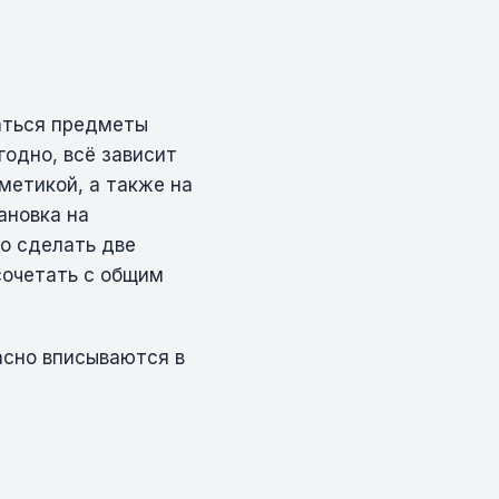
гаться предметы
годно, всё зависит
метикой, а также на
ановка на
но сделать две
сочетать с общим
асно вписываются в