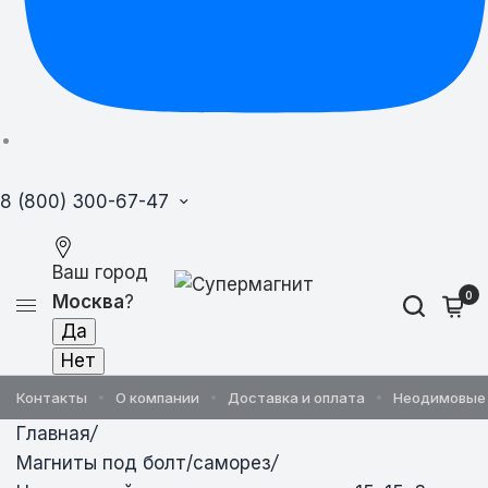
8 (800) 300-67-47
Ваш город
0
Москва
?
Контакты
О компании
Доставка и оплата
Неодимовые
Главная
/
Магниты под болт/саморез
/