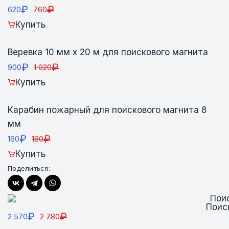
₽
₽
620
760
Купить
Веревка 10 мм х 20 м для поискового магнита
₽
₽
900
1 020
Купить
Карабин пожарный для поискового магнита 8
мм
₽
₽
160
180
Купить
Поделиться:
Поис
₽
₽
2 570
2 780