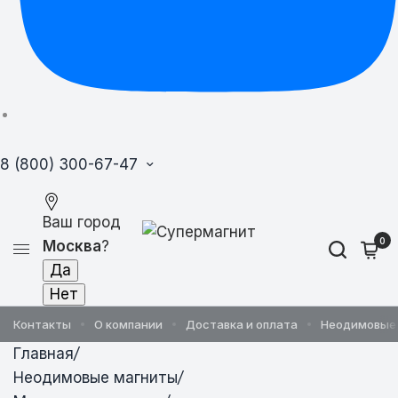
8 (800) 300-67-47
Ваш город
0
Москва
?
Контакты
О компании
Доставка и оплата
Неодимовые
Главная
/
Неодимовые магниты
/