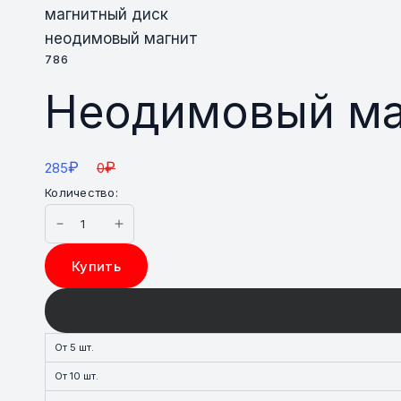
магнитный диск
неодимовый магнит
786
Неодимовый ма
₽
₽
285
0
Количество:
Купить
От 5 шт.
От 10 шт.