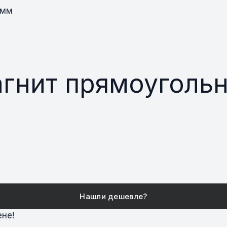
м
гнит прямоугольн
ене!