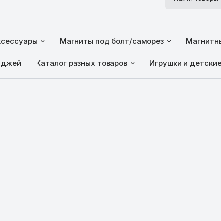
ксессуары
Магниты под болт/саморез
Магнитны
йджей
Каталог разных товаров
Игрушки и детски