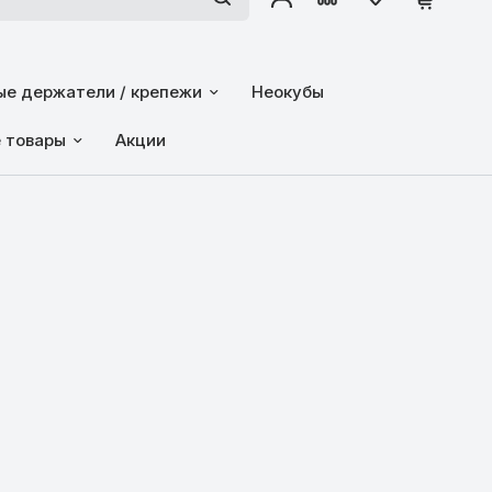
е держатели / крепежи
Неокубы
е товары
Акции